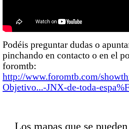
Podéis preguntar dudas o apuntar
pinchando en contacto o en el po
foromtb:
http://www.foromtb.com/showt
Objetivo...-JNX-de-toda-espa%F
Los mapas que se pueden 